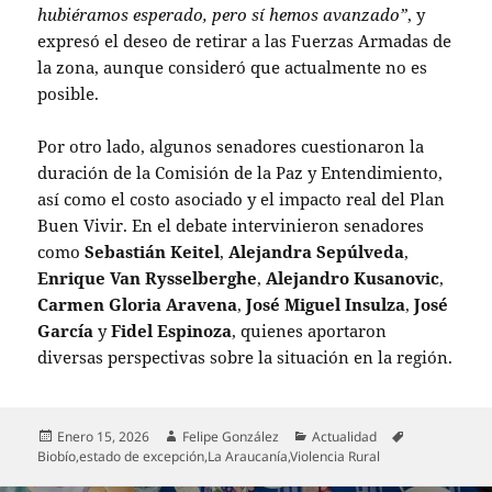
hubiéramos esperado, pero sí hemos avanzado”
, y
expresó el deseo de retirar a las Fuerzas Armadas de
la zona, aunque consideró que actualmente no es
posible.
Por otro lado, algunos senadores cuestionaron la
duración de la Comisión de la Paz y Entendimiento,
así como el costo asociado y el impacto real del Plan
Buen Vivir. En el debate intervinieron senadores
como
Sebastián Keitel
,
Alejandra Sepúlveda
,
Enrique Van Rysselberghe
,
Alejandro Kusanovic
,
Carmen Gloria Aravena
,
José Miguel Insulza
,
José
García
y
Fidel Espinoza
, quienes aportaron
diversas perspectivas sobre la situación en la región.
Publicado
Autor
Categorías
Etiquetas
Enero 15, 2026
Felipe González
Actualidad
el
Biobío
,
estado de excepción
,
La Araucanía
,
Violencia Rural