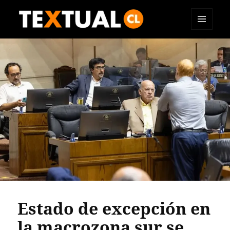
MENÚ
TEXTUAL
Y
WIDGETS
Estado de excepción en
la macrozona sur se