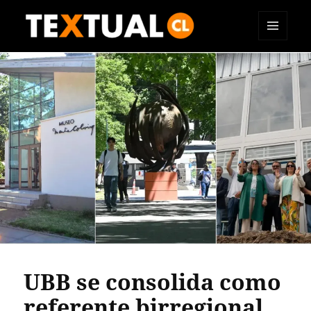
MENÚ
TEXTUAL
Y
WIDGETS
UBB se consolida como
referente birregional