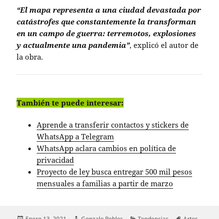
“El mapa representa a una ciudad devastada por
catástrofes que constantemente la transforman
en un campo de guerra: terremotos, explosiones
y actualmente una pandemia”
, explicó el autor de
la obra.
También te puede interesar:
Aprende a transferir contactos y stickers de
WhatsApp a Telegram
WhatsApp aclara cambios en política de
privacidad
Proyecto de ley busca entregar 500 mil pesos
mensuales a familias a partir de marzo
Publicado
Autor
Categorías
Etiquetas
Enero 13, 2021
Gonzalo Robles
Tendencias
Artes