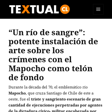
MENÚ
TEXTUAL
Y
WIDGETS
“Un río de sangre”:
potente instalación de
arte sobre los
crímenes con el
Mapocho como telón
de fondo
Durante la década del 70, el emblemático río
Mapocho
, que cruza Santiago de Chile de este a
oeste, fue el
triste y sangriento escenario de gran
cantidad de ejecuciones perpetradas por agentes
de la dictadura cívico- militar encabezada por