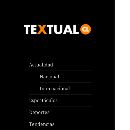
Las noticias que pasan aquí y
TEXTUAL
en todas partes
Actualidad
Nacional
Internacional
Espectáculos
Deportes
Tendencias