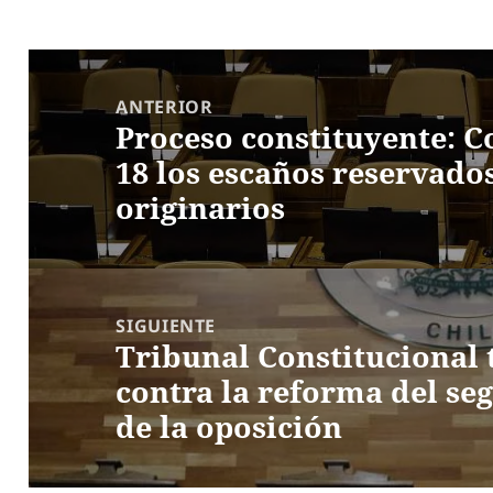
Navegación
de
ANTERIOR
Proceso constituyente: C
entradas
Entrada
18 los escaños reservado
anterior:
originarios
SIGUIENTE
Tribunal Constitucional 
Entrada
contra la reforma del se
siguiente:
de la oposición