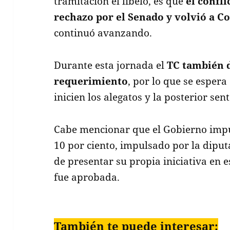
tramitación el libelo, es que
el confli
rechazo por el Senado y volvió a C
continuó avanzando.
Durante esta jornada el
TC también d
requerimiento
, por lo que se esper
inicien los alegatos y la posterior sen
Cabe mencionar que el Gobierno impug
10 por ciento, impulsado por la diput
de presentar su propia iniciativa en 
fue aprobada.
También te puede interesar: