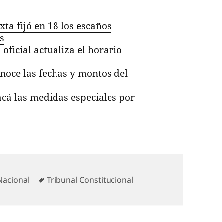
ta fijó en 18 los escaños
s
 oficial actualiza el horario
noce las fechas y montos del
cá las medidas especiales por
Categorías
Etiquetas
Nacional
Tribunal Constitucional