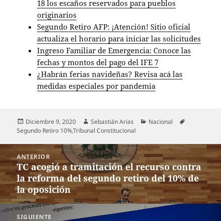
18 los escaños reservados para pueblos
originarios
Segundo Retiro AFP: ¡Atención! Sitio oficial
actualiza el horario para iniciar las solicitudes
Ingreso Familiar de Emergencia: Conoce las
fechas y montos del pago del IFE 7
¿Habrán ferias navideñas? Revisa acá las
medidas especiales por pandemia
Publicado
Autor
Categorías
Etiquetas
Diciembre 9, 2020
Sebastián Arias
Nacional
el
Segundo Retiro 10%
,
Tribunal Constitucional
Navegación
ANTERIOR
de
TC acogió a tramitación el recurso contra
Entrada
entradas
la reforma del segundo retiro del 10% de
anterior:
la oposición
SIGUIENTE