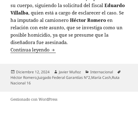
su cuerpo, siguiendo la solicitud del fiscal
Eduardo
Villalba
, quien está a cargo de esclarecer el caso. Se
ha imputado al camionero
Héctor Romero
en
relación con este asunto, que se investiga como un
posible homicidio, ya que se presume que la
diseñadora fue asesinada.
Nuevos rastrillajes en la búsqueda de M
Continua leyendo
Publicado
Autor
Categorías
Etiqueta
Diciembre 12, 2024
Javier Muñoz
Internacional
el
Héctor Romero
,
Juzgado Federal Garantías N°2
,
María Cash
,
Ruta
Nacional 16
Gestionado con WordPress