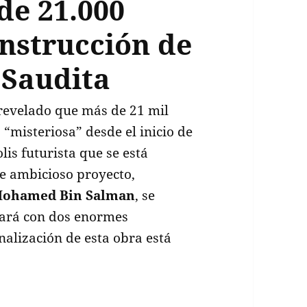
de 21.000
onstrucción de
 Saudita
revelado que más de 21 mil
“misteriosa” desde el inicio de
lis futurista que se está
te ambicioso proyecto,
ohamed Bin Salman
, se
tará con dos enormes
inalización de esta obra está
la alarmante cifra de 21.000 muertes en la const