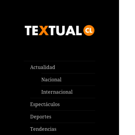
Las noticias que pasan aquí y
TEXTUAL
en todas partes
Actualidad
Nacional
Internacional
Espectáculos
Deportes
Tendencias