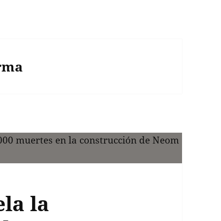
rma
la la