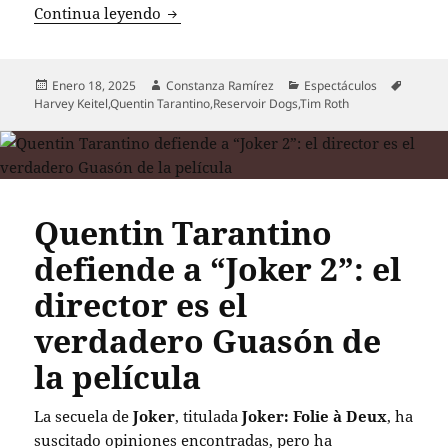
Reservoir Dogs: 33 años de un clásico q
Continua leyendo
Publicado
Autor
Categorías
Etiquet
Enero 18, 2025
Constanza Ramírez
Espectáculos
el
Harvey Keitel
,
Quentin Tarantino
,
Reservoir Dogs
,
Tim Roth
Quentin Tarantino
defiende a “Joker 2”: el
director es el
verdadero Guasón de
la película
La secuela de
Joker
, titulada
Joker: Folie à Deux
, ha
suscitado opiniones encontradas, pero ha