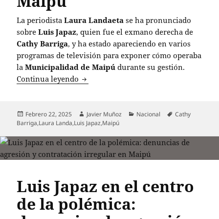
Maipú
La periodista
Laura Landaeta
se ha pronunciado
sobre
Luis Japaz
, quien fue el exmano derecha de
Cathy Barriga
, y ha estado apareciendo en varios
programas de televisión para exponer cómo operaba
la
Municipalidad de Maipú
durante su gestión.
Laura Landaeta expone el oscuro pasad
Continua leyendo
Publicado
Autor
Categorías
Etiquetas
Febrero 22, 2025
Javier Muñoz
Nacional
Cathy
el
Barriga
,
Laura Landa
,
Luis Japaz
,
Maipú
Luis Japaz en el centro
de la polémica: