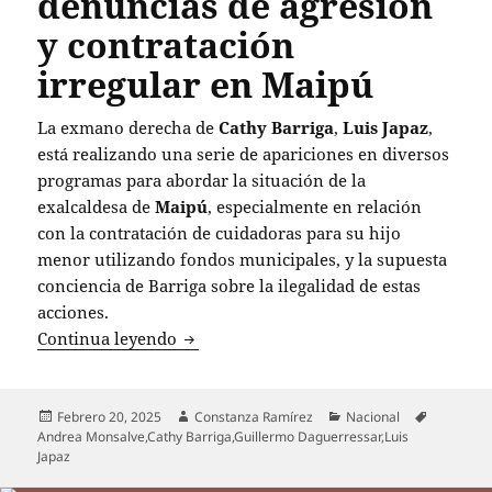
denuncias de agresión
y contratación
irregular en Maipú
La exmano derecha de
Cathy Barriga
,
Luis Japaz
,
está realizando una serie de apariciones en diversos
programas para abordar la situación de la
exalcaldesa de
Maipú
, especialmente en relación
con la contratación de cuidadoras para su hijo
menor utilizando fondos municipales, y la supuesta
conciencia de Barriga sobre la ilegalidad de estas
acciones.
Luis Japaz en el centro de la polémica:
Continua leyendo
Publicado
Autor
Categorías
Etiquetas
Febrero 20, 2025
Constanza Ramírez
Nacional
el
Andrea Monsalve
,
Cathy Barriga
,
Guillermo Daguerressar
,
Luis
Japaz