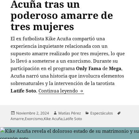
Acuña tras un
poderoso amarre de
tres mujeres
El ex futbolista Kike Acuña compartió una
experiencia inquietante relacionada con un
supuesto amarre realizado por tres mujeres, lo que
lo llevó a someterse a un exorcismo. Durante su
participación en el programa
Only Fama
de
Mega
,
Acuña narró una historia que involucra elementos
sobrenaturales y la intervención de la tarotista
Latife Soto revela el exor
Latife Soto
.
Continua leyendo
Publicado
Autor
Categorías
Etiquetas
Noviembre 2, 2024
Matías Pérez
Espectáculos
el
Amarre
,
Exorcismo
,
Kike Acuña
,
Latife Soto