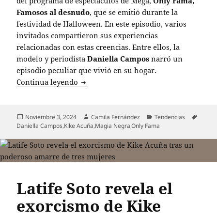
del programa de espectáculos de Mega,
Only Fama,
Famosos al desnudo
, que se emitió durante la
festividad de Halloween. En este episodio, varios
invitados compartieron sus experiencias
relacionadas con estas creencias. Entre ellos, la
modelo y periodista
Daniella Campos
narró un
episodio peculiar que vivió en su hogar.
Daniella Campos revela: “Tuve que hac
Continua leyendo
Publicado
Autor
Categorías
Etique
Noviembre 3, 2024
Camila Fernández
Tendencias
el
Daniella Campos
,
Kike Acuña
,
Magia Negra
,
Only Fama
Latife Soto revela el
exorcismo de Kike