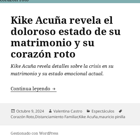
Kike Acuña revela el
doloroso estado de su
matrimonio y su
corazón roto
Kike Acuña revela detalles sobre la crisis en su
matrimonio y su estado emocional actual.
Kike Acuña revela el doloroso estado d
Continua leyendo
Publicado
Autor
Categorías
Etiquetas
Octubre 9, 2024
Valentina Castro
Espectáculos
el
Corazón Roto
,
Distanciamiento Familiar
,
Kike Acuña
,
mauricio pinilla
Gestionado con WordPress