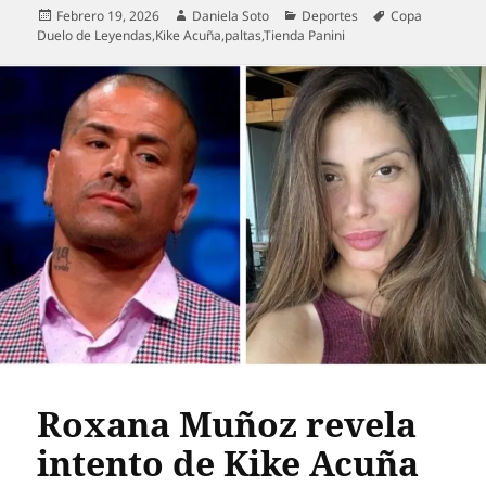
Publicado
Autor
Categorías
Etiquetas
Febrero 19, 2026
Daniela Soto
Deportes
Copa
el
Duelo de Leyendas
,
Kike Acuña
,
paltas
,
Tienda Panini
Roxana Muñoz revela
intento de Kike Acuña