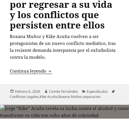
por regresar a su vida
y los conflictos que
persisten entre ellos
Roxana Muñoz y Kike Acuña vuelven a ser
protagonistas de un nuevo conflicto mediático, tras
la reciente demanda interpuesta por el exfutbolista
contra la modelo.
Roxana Muñoz revela intento de Kike Acu
Continua leyendo
Publicado
Autor
Categorías
Etiquet
Febrero 6, 2026
Camila Fernández
Espectáculos
el
Conflictos Legales
,
Kike Acuña
,
Roxana Muñoz
,
separacion