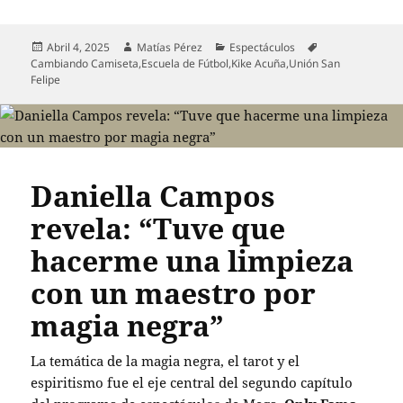
Publicado
Autor
Categorías
Etiquetas
Abril 4, 2025
Matías Pérez
Espectáculos
el
Cambiando Camiseta
,
Escuela de Fútbol
,
Kike Acuña
,
Unión San
Felipe
Daniella Campos
revela: “Tuve que
hacerme una limpieza
con un maestro por
magia negra”
La temática de la magia negra, el tarot y el
espiritismo fue el eje central del segundo capítulo