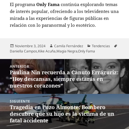
El programa
Only Fama
continúa explorando temas
de interés popular, ofreciendo a los televidentes una
mirada a las experiencias de figuras públicas en
relación con lo paranormal y lo esotérico.
Publicado
Autor
Categorías
Etique
Noviembre 3, 2024
Camila Fernández
Tendencias
el
Daniella Campos
,
Kike Acuña
,
Magia Negra
,
Only Fama
Navegación
ANTERIOR
de
Paulina Nin recuerda a Canuto Errázuriz:
Entrada
entradas
“Hoy descansas, siempre estarás en
anterior:
nuestros corazones”
SIGUIENTE
Tragedia en Pozo Almonte: Bombero
Entrada
descubre que su hijo es la víctima de un
siguiente:
fatal accidente