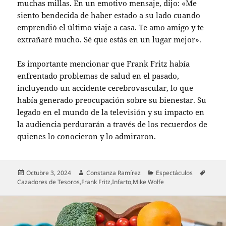
muchas millas. En un emotivo mensaje, dijo: «Me
siento bendecida de haber estado a su lado cuando
emprendió el último viaje a casa. Te amo amigo y te
extrañaré mucho. Sé que estás en un lugar mejor».
Es importante mencionar que Frank Fritz había
enfrentado problemas de salud en el pasado,
incluyendo un accidente cerebrovascular, lo que
había generado preocupación sobre su bienestar. Su
legado en el mundo de la televisión y su impacto en
la audiencia perdurarán a través de los recuerdos de
quienes lo conocieron y lo admiraron.
Publicado
Autor
Categorías
Etique
Octubre 3, 2024
Constanza Ramírez
Espectáculos
el
Cazadores de Tesoros
,
Frank Fritz
,
Infarto
,
Mike Wolfe