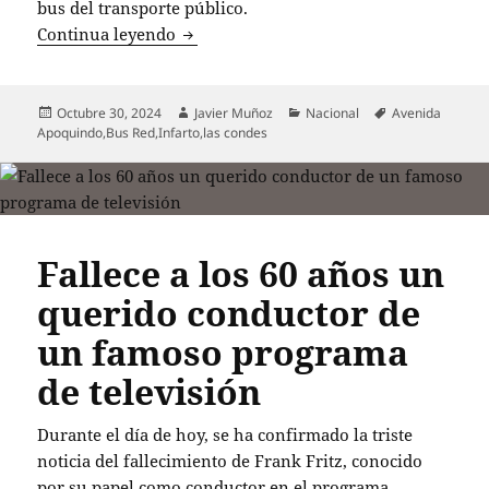
bus del transporte público.
Conductor muere tras chocar con bus en 
Continua leyendo
Publicado
Autor
Categorías
Etiquetas
Octubre 30, 2024
Javier Muñoz
Nacional
Avenida
el
Apoquindo
,
Bus Red
,
Infarto
,
las condes
Fallece a los 60 años un
querido conductor de
un famoso programa
de televisión
Durante el día de hoy, se ha confirmado la triste
noticia del fallecimiento de Frank Fritz, conocido
por su papel como conductor en el programa