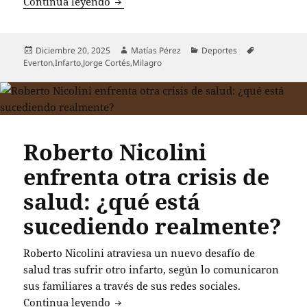
Familia de Jorge Cortés, histórico arqu
Continua leyendo
Publicado
Autor
Categorías
Etiquetas
Diciembre 20, 2025
Matías Pérez
Deportes
el
Everton
,
Infarto
,
Jorge Cortés
,
Milagro
Roberto Nicolini
enfrenta otra crisis de
salud: ¿qué está
sucediendo realmente?
Roberto Nicolini atraviesa un nuevo desafío de
salud tras sufrir otro infarto, según lo comunicaron
sus familiares a través de sus redes sociales.
Roberto Nicolini enfrenta otra crisis d
Continua leyendo