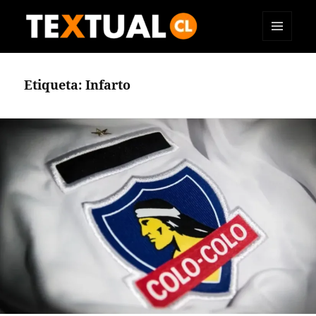
MENÚ
TEXTUAL
Y
WIDGETS
Etiqueta:
Infarto