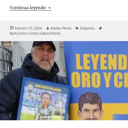
Colo Colo en duelo: fallece Carlos Corté
Continua leyendo
Publicado
Autor
Categorías
Etiquetas
Febrero 15, 2026
Matías Pérez
Deportes
el
ByN
,
Carlos Cortés
,
futbol
,
Infarto