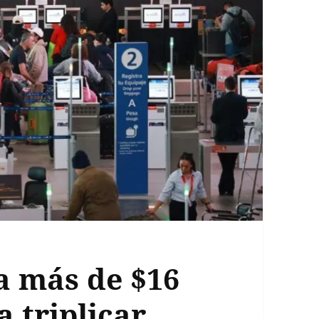
a más de $16
a triplicar