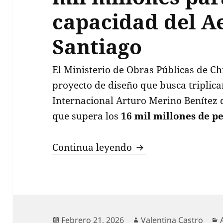
capacidad del A
Santiago
El Ministerio de Obras Públicas de C
proyecto de diseño que busca triplica
Internacional Arturo Merino Benítez 
que supera los
16 mil millones de p
Gobierno destina má
Continua leyendo
Publicado
Autor
Febrero 21, 2026
Valentina Castro