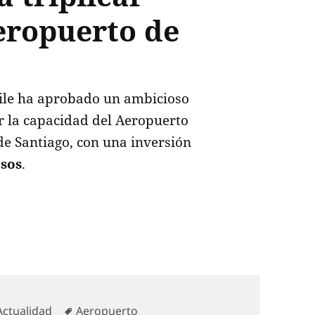
eropuerto de
hile ha aprobado un ambicioso
r la capacidad del Aeropuerto
de Santiago, con una inversión
esos
.
s de $16 mil millones para triplicar capacidad 
Categorías
Etiquetas
Actualidad
Aeropuerto