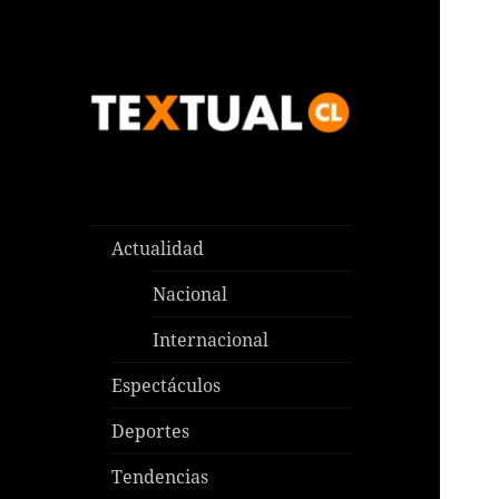
Las noticias que pasan aquí y
TEXTUAL
en todas partes
Actualidad
Nacional
Internacional
Espectáculos
Deportes
Tendencias