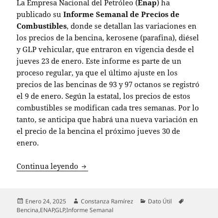
La Empresa Nacional del Petróleo (
Enap
) ha
publicado su
Informe Semanal de Precios de
Combustibles
, donde se detallan las variaciones en
los precios de la bencina, kerosene (parafina), diésel
y GLP vehicular, que entraron en vigencia desde el
jueves 23 de enero. Este informe es parte de un
proceso regular, ya que el último ajuste en los
precios de las bencinas de 93 y 97 octanos se registró
el 9 de enero. Según la estatal, los precios de estos
combustibles se modifican cada tres semanas. Por lo
tanto, se anticipa que habrá una nueva variación en
el precio de la bencina el próximo jueves 30 de
enero.
Enap reporta cambios en precios de co
Continua leyendo
Publicado
Autor
Categorías
Etiquetas
Enero 24, 2025
Constanza Ramírez
Dato Útil
el
Bencina
,
ENAP
,
GLP
,
Informe Semanal