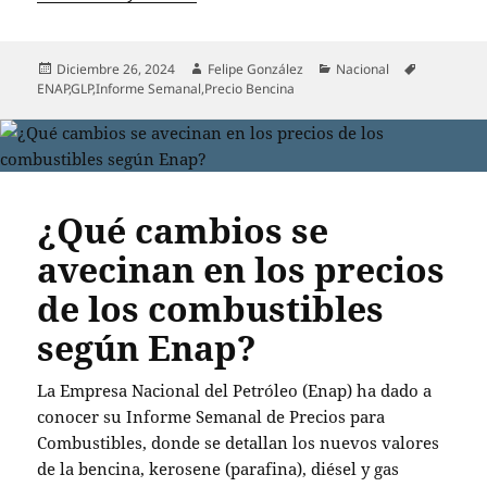
Publicado
Autor
Categorías
Etiquetas
Diciembre 26, 2024
Felipe González
Nacional
el
ENAP
,
GLP
,
Informe Semanal
,
Precio Bencina
¿Qué cambios se
avecinan en los precios
de los combustibles
según Enap?
La Empresa Nacional del Petróleo (Enap) ha dado a
conocer su Informe Semanal de Precios para
Combustibles, donde se detallan los nuevos valores
de la bencina, kerosene (parafina), diésel y gas