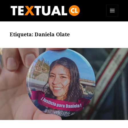
MENÚ
TEXTUAL
Y
WIDGETS
Etiqueta:
Daniela Olate