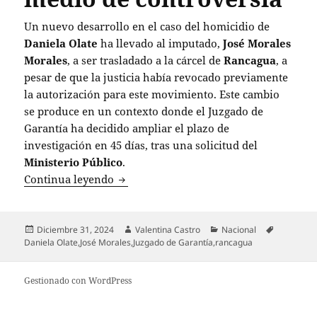
Un nuevo desarrollo en el caso del homicidio de
Daniela Olate
ha llevado al imputado,
José Morales
Morales
, a ser trasladado a la cárcel de
Rancagua
, a
pesar de que la justicia había revocado previamente
la autorización para este movimiento. Este cambio
se produce en un contexto donde el Juzgado de
Garantía ha decidido ampliar el plazo de
investigación en 45 días, tras una solicitud del
Ministerio Público
.
Imputado por homicidio de Daniela Olat
Continua leyendo
Publicado
Autor
Categorías
Etiquetas
Diciembre 31, 2024
Valentina Castro
Nacional
el
Daniela Olate
,
José Morales
,
Juzgado de Garantía
,
rancagua
Gestionado con WordPress