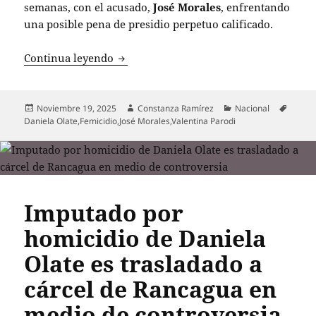
semanas, con el acusado,
José Morales
, enfrentando
una posible pena de presidio perpetuo calificado.
Juicio por femicidio de Daniela Olate 
Continua leyendo
Publicado
Autor
Categorías
Etique
Noviembre 19, 2025
Constanza Ramírez
Nacional
el
Daniela Olate
,
Femicidio
,
José Morales
,
Valentina Parodi
Imputado por
homicidio de Daniela
Olate es trasladado a
cárcel de Rancagua en
medio de controversia