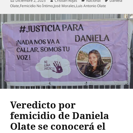
Publicado
Autor
Categorías
Etiquetas
Diciembre 2, 2025
Cristián Rojas
Nacional
Daniela
el
Olate
,
Femicidio No Íntimo
,
José Morales
,
Luis Antonio Olate
Veredicto por
femicidio de Daniela
Olate se conocerá el