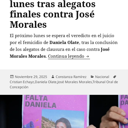
lunes tras alegatos
finales contra José
Morales
El próximo lunes se espera el veredicto en el juicio
por el femicidio de
Daniela Olate
, tras la conclusión
de los alegatos de clausura en el caso contra
José
Veredicto por femicid
Morales Morales
.
Continua leyendo
Publicado
Autor
Categorías
Etique
Noviembre 29, 2025
Constanza Ramírez
Nacional
el
Cristian Echayz
,
Daniela Olate
,
José Morales Morales
,
Tribunal Oral de
Concepción