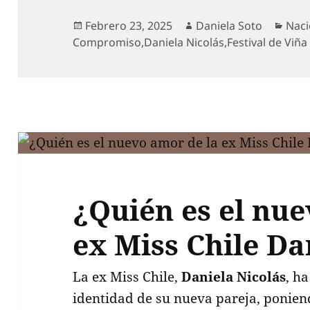
Publicado
Autor
Cate
Febrero 23, 2025
Daniela Soto
Naci
el
Compromiso
,
Daniela Nicolás
,
Festival de Viña
¿Quién es el nue
ex Miss Chile Da
La ex Miss Chile,
Daniela Nicolás
, h
identidad de su nueva pareja, poniend