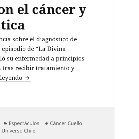
on el cáncer y
tica
cia sobre el diagnóstico de
e episodio de “La Divina
eló su enfermedad a principios
n tras recibir tratamiento y
Daniela Nicolás habla sobre su experienc
 leyendo
Categorías
Etiquetas
Espectáculos
Cáncer Cuello
 Universo Chile