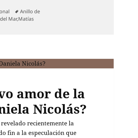
gorías
Etiquetas
onal
Anillo de
 del Mar
,
Matías
vo amor de la
niela Nicolás?
a revelado recientemente la
o fin a la especulación que