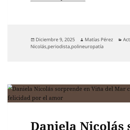
Publicado
Autor
Cat
Diciembre 9, 2025
Matías Pérez
Ac
el
Nicolás
,
periodista
,
polineuropatía
Daniela Nicolás