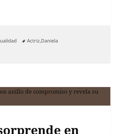
egorías
Etiquetas
tualidad
Actriz
,
Daniela
 sorprende en