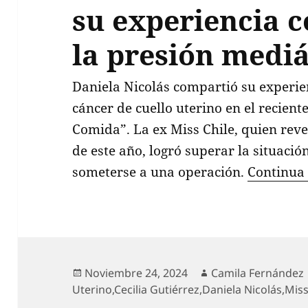
su experiencia c
la presión mediá
Daniela Nicolás compartió su experien
cáncer de cuello uterino en el recient
Comida”. La ex Miss Chile, quien rev
de este año, logró superar la situació
someterse a una operación.
Continua
Publicado
Autor
Noviembre 24, 2024
Camila Fernández
el
Uterino
,
Cecilia Gutiérrez
,
Daniela Nicolás
,
Miss