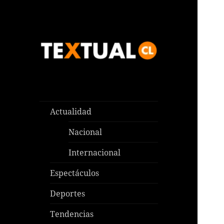
Las noticias que pasan aquí y
TEXTUAL
en todas partes
Actualidad
Nacional
Internacional
Espectáculos
Deportes
Tendencias