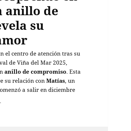
 anillo de
vela su
 amor
n el centro de atención tras su
ival de Viña del Mar 2025,
un
anillo de compromiso
. Esta
e su relación con
Matías
, un
comenzó a salir en diciembre
niela Nicolás sorprende en Viña del Mar con anil