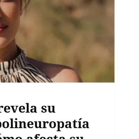
revela su
polineuropatía
cómo afecta su