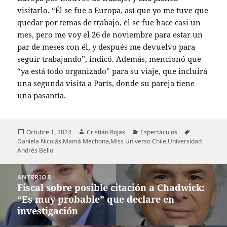
visitarlo. “Él se fue a Europa, así que yo me tuve que
quedar por temas de trabajo, él se fue hace casi un
mes, pero me voy el 26 de noviembre para estar un
par de meses con él, y después me devuelvo para
seguir trabajando”, indicó. Además, mencionó que
“ya está todo organizado” para su viaje, que incluirá
una segunda visita a París, donde su pareja tiene
una pasantía.
Publicado
Autor
Categorías
Etiquetas
Octubre 1, 2024
Cristián Rojas
Espectáculos
el
Daniela Nicolás
,
Mamá Mechona
,
Miss Universo Chile
,
Universidad
Andrés Bello
Navegación
ANTERIOR
de
Fiscal sobre posible citación a Chadwick:
Entrada
entradas
“Es muy probable” que declare en
anterior:
investigación