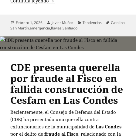
Desborde de canal en San Carlos de Ap
Continua leyendo
Publicado
Autor
Categorías
Etiquetas
Febrero 1, 2026
Javier Muñoz
Tendencias
Catalina
el
San Martín
,
emergencia
,
lluvias
,
Santiago
CDE presenta querella
por fraude al Fisco en
fallida construcción de
Cesfam en Las Condes
Recientemente, el Consejo de Defensa del Estado
(CDE) ha presentado una querella contra
exfuncionarios de la municipalidad de
Las Condes
por el delito de
fraude al Fisco
, relacionado con la