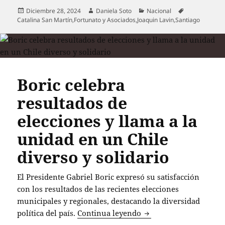
Publicado
Autor
Categorías
Etiquetas
Diciembre 28, 2024
Daniela Soto
Nacional
el
Catalina San Martín
,
Fortunato y Asociados
,
Joaquin Lavin
,
Santiago
Boric celebra
resultados de
elecciones y llama a la
unidad en un Chile
diverso y solidario
El Presidente Gabriel Boric expresó su satisfacción
con los resultados de las recientes elecciones
municipales y regionales, destacando la diversidad
Boric celebra resultado
política del país.
Continua leyendo