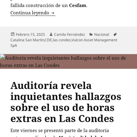
fallida construcción de un
Cesfam
.
CDE presenta querella por fraude al Fi
Continua leyendo
Publicado
Autor
Categorías
Etiquetas
Febrero 15, 2025
Camila Fernández
Nacional
el
Catalina San Martín
,
CDE
,
las condes
,
Vulcon Asset Management
SpA
Auditoría revela
inquietantes hallazgos
sobre el uso de horas
extras en Las Condes
Este viernes se presentó parte de la auditoría