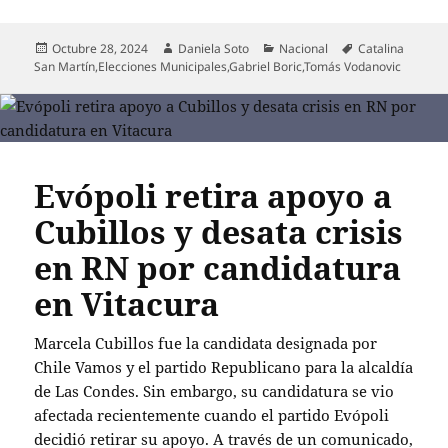
Publicado
Autor
Categorías
Etiquetas
Octubre 28, 2024
Daniela Soto
Nacional
Catalina
el
San Martín
,
Elecciones Municipales
,
Gabriel Boric
,
Tomás Vodanovic
Evópoli retira apoyo a
Cubillos y desata crisis
en RN por candidatura
en Vitacura
Marcela Cubillos fue la candidata designada por
Chile Vamos y el partido Republicano para la alcaldía
de Las Condes. Sin embargo, su candidatura se vio
afectada recientemente cuando el partido Evópoli
decidió retirar su apoyo. A través de un comunicado,