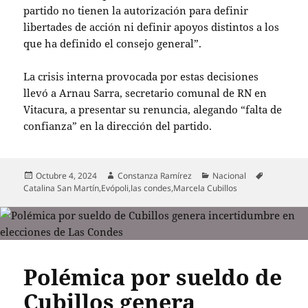
partido no tienen la autorización para definir
libertades de acción ni definir apoyos distintos a los
que ha definido el consejo general”.
La crisis interna provocada por estas decisiones
llevó a Arnau Sarra, secretario comunal de RN en
Vitacura, a presentar su renuncia, alegando “falta de
confianza” en la dirección del partido.
Publicado
Autor
Categorías
Etiquetas
Octubre 4, 2024
Constanza Ramírez
Nacional
el
Catalina San Martín
,
Evópoli
,
las condes
,
Marcela Cubillos
Polémica por sueldo de
Cubillos genera