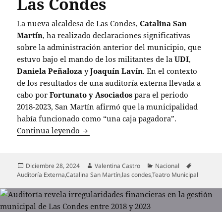
Las Condes
La nueva alcaldesa de Las Condes,
Catalina San
Martín
, ha realizado declaraciones significativas
sobre la administración anterior del municipio, que
estuvo bajo el mando de los militantes de la
UDI
,
Daniela Peñaloza
y
Joaquín Lavín
. En el contexto
de los resultados de una auditoría externa llevada a
cabo por
Fortunato y Asociados
para el periodo
2018-2023, San Martín afirmó que la municipalidad
había funcionado como “una caja pagadora”.
Catalina San Martín revela hallazgos im
Continua leyendo
Publicado
Autor
Categorías
Etiquetas
Diciembre 28, 2024
Valentina Castro
Nacional
el
Auditoría Externa
,
Catalina San Martín
,
las condes
,
Teatro Municipal