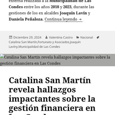
externa realizada a la
Municipalidad de Las
Condes
entre los años
2018
y
2023
, durante las
gestiones de los ex alcaldes
Joaquín Lavín
y
Auditoría revela in
Daniela Peñaloza
.
Continua leyendo
Publicado
Autor
Categorías
Etiquetas
Diciembre 29, 2024
Valentina Castro
Nacional
el
Catalina San Martín
,
Fortunato y Asociados
,
Joaquín
Lavíny
,
Municipalidad de Las Condes
Catalina San Martín
revela hallazgos
impactantes sobre la
gestión financiera en