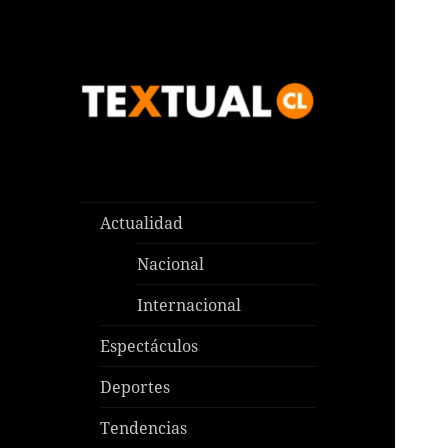
Las noticias que pasan aquí y
TEXTUAL
en todas partes
Actualidad
Nacional
Internacional
Espectáculos
Deportes
Tendencias