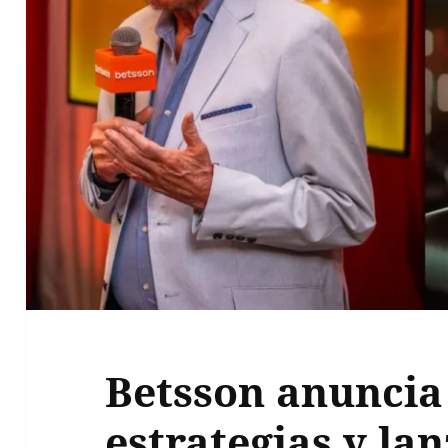
Betsson anuncia
estrategias y la