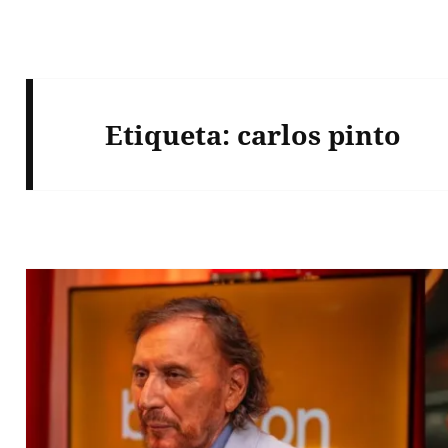
Etiqueta:
carlos pinto