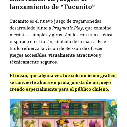
lanzamiento de “Tucanito”
Tucanito
es el nuevo juego de tragamonedas
desarrollado junto a
Pragmatic Play
, que combina
mecánicas simples y giros rápidos con una estética
inspirada en el tucán, símbolo de la marca. Este
título refuerza la visión de
Betsson
de ofrecer
juegos accesibles, visualmente atractivos y
técnicamente seguros
.
El tucán, que alguna vez fue solo un ícono gráfico,
se convierte ahora en protagonista de un juego
creado especialmente para el público chileno.