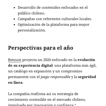
Desarrollo de contenidos enfocados en el
público chileno.
Campañas con referentes culturales locales.
Optimización de la plataforma para mayor
personalización.
Perspectivas para el año
Betsson
proyecta un 2026 enfocado en la
evolución
de su experiencia digital
: una plataforma más ágil,
un catálogo en expansión y un compromiso
permanente con el
juego responsable
y la
seguridad
en línea
.
La compañía reafirma así su estrategia de
crecimiento sostenible en el mercado chileno,
impulsada por innovación y confianza.“