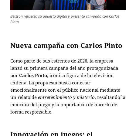
Betsson refuerza su apuesta digital y presenta campaña con Carlos
Pinto
Nueva campaña con Carlos Pinto
Como parte de sus estrenos de 2026, la empresa
lanzó su primera campaña del año protagonizada
por
Carlos Pinto
, icónica figura de la televisión
chilena. La propuesta busca conectar
emocionalmente con el público nacional mediante
un relato de
entretenimiento y misterio
, resaltando la
emoción del juego y la importancia de hacerlo de
forma responsable.
Innovación en juegos: el