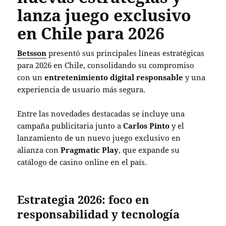
lanza juego exclusivo
en Chile para 2026
Betsson
presentó sus principales líneas estratégicas
para 2026 en Chile, consolidando su compromiso
con un
entretenimiento digital responsable
y una
experiencia de usuario más segura.
Entre las novedades destacadas se incluye una
campaña publicitaria junto a
Carlos Pinto
y el
lanzamiento de un nuevo juego exclusivo en
alianza con
Pragmatic Play
, que expande su
catálogo de casino online en el país.
Estrategia 2026: foco en
responsabilidad y tecnología