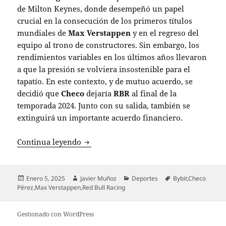
de Milton Keynes, donde desempeñó un papel
crucial en la consecución de los primeros títulos
mundiales de
Max Verstappen
y en el regreso del
equipo al trono de constructores. Sin embargo, los
rendimientos variables en los últimos años llevaron
a que la presión se volviera insostenible para el
tapatío. En este contexto, y de mutuo acuerdo, se
decidió que
Checo
dejaría
RBR
al final de la
temporada 2024. Junto con su salida, también se
extinguirá un importante acuerdo financiero.
Checo Pérez se despide de Red Bull Raci
Continua leyendo
Publicado
Autor
Categorías
Etiquetas
Enero 5, 2025
Javier Muñoz
Deportes
Bybit
,
Checo
el
Pérez
,
Max Verstappen
,
Red Bull Racing
Gestionado con WordPress