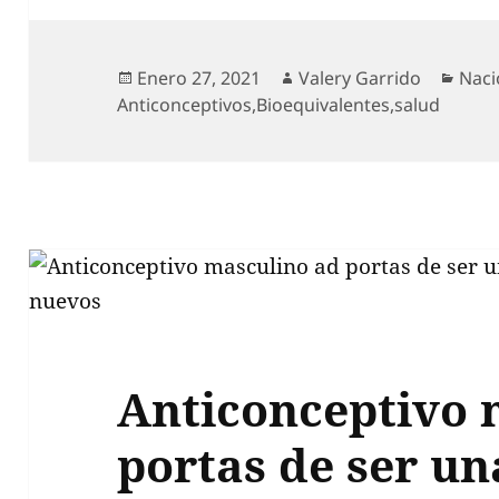
Publicado
Autor
Cate
Enero 27, 2021
Valery Garrido
Naci
el
Anticonceptivos
,
Bioequivalentes
,
salud
Anticonceptivo 
portas de ser un