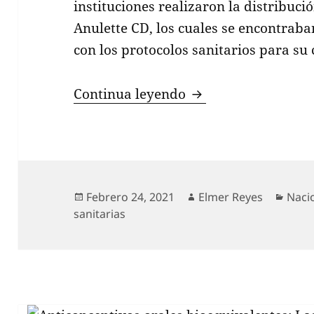
instituciones realizaron la distribuci
Anulette CD, los cuales se encontrab
con los protocolos sanitarios para su
ISP anunció multas
Continua leyendo
Publicado
Autor
Cate
Febrero 24, 2021
Elmer Reyes
Naci
el
sanitarias