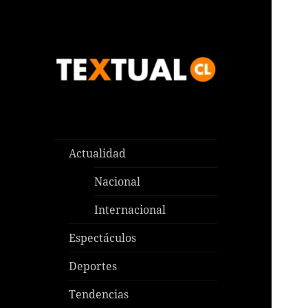
Las noticias que pasan aquí y
TEXTUAL
en todas partes
Actualidad
Nacional
Internacional
Espectáculos
Deportes
Tendencias