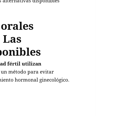
 orales
 Las
ponibles
d fértil utilizan
o un método para evitar
iento hormonal ginecológico.
les bioequivalentes: Las alternativas disponibles