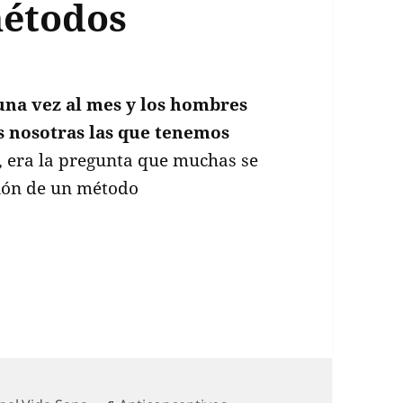
métodos
 una vez al mes y los hombres
os nosotras las que tenemos
, era la pregunta que muchas se
ción de un método
ulino ad portas de ser una realidad: Estos son l