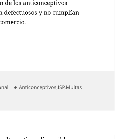
ón de los anticonceptivos
an defectuosos y no cumplían
 comercio.
 por anticonceptivos defectuosos
gorías
Etiquetas
onal
Anticonceptivos
,
ISP
,
Multas