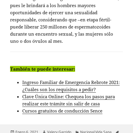
pues le brindará a los hombres mayores
oportunidades de ejercer una sexualidad
responsable, considerando que –en etapa fértil-
puede liberar 250 millones de espermatozoides
durante un encuentro sexual, y las mujeres sólo
uno o dos óvulos al mes.
También te puede interesar:
Ingreso Familiar de Emergencia Rebrote 2021:
¿Cuáles son los requisitos a pedir?
Clave Única Online: Chequea los pasos para
realizar este trámite sin salir de casa
Cursos gratuitos de conducción Sence
Publicado
Autor
Categorías
Etiquet
Enero 6, 2021
Valery Garrido
Nacional
,
Vida Sana