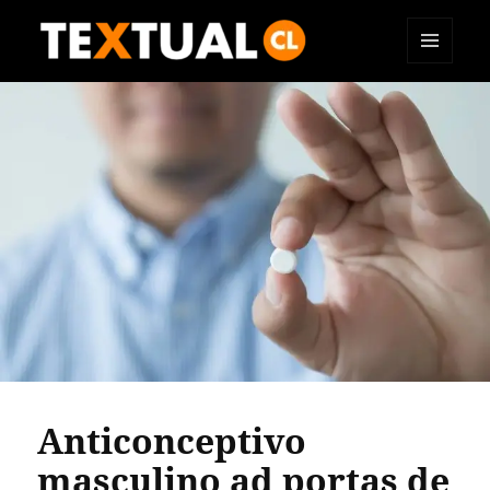
MENÚ
TEXTUAL
Y
WIDGETS
Anticonceptivo
masculino ad portas de