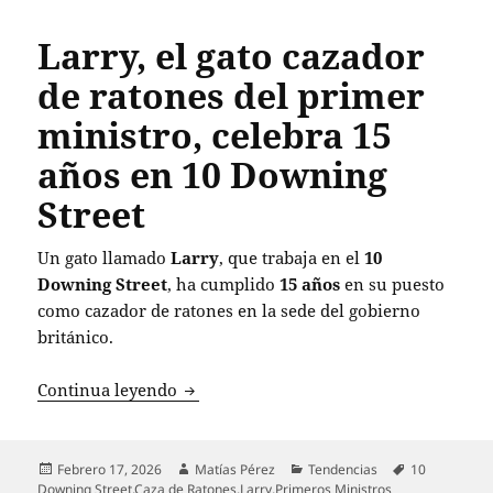
Larry, el gato cazador
de ratones del primer
ministro, celebra 15
años en 10 Downing
Street
Un gato llamado
Larry
, que trabaja en el
10
Downing Street
, ha cumplido
15 años
en su puesto
como cazador de ratones en la sede del gobierno
británico.
Larry, el gato cazador de ratones del p
Continua leyendo
Publicado
Autor
Categorías
Etiquetas
Febrero 17, 2026
Matías Pérez
Tendencias
10
el
Downing Street
,
Caza de Ratones
,
Larry
,
Primeros Ministros