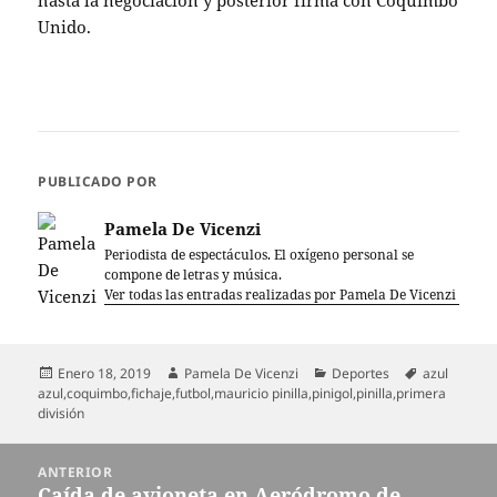
hasta la negociación y posterior firma con Coquimbo
Unido.
PUBLICADO POR
Pamela De Vicenzi
Periodista de espectáculos. El oxígeno personal se
compone de letras y música.
Ver todas las entradas realizadas por Pamela De Vicenzi
Publicado
Autor
Categorías
Etiquetas
Enero 18, 2019
Pamela De Vicenzi
Deportes
azul
el
azul
,
coquimbo
,
fichaje
,
futbol
,
mauricio pinilla
,
pinigol
,
pinilla
,
primera
división
Navegación
ANTERIOR
de
Caída de avioneta en Aeródromo de
Entrada