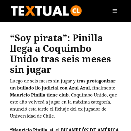
MENÚ
TEXTUAL
Y
WIDGETS
“Soy pirata”: Pinilla
llega a Coquimbo
Unido tras seis meses
sin jugar
Luego de seis meses sin jugar y
tras protagonizar
un bullado lío judicial con Azul Azul
, finalmente
Mauricio Pinilla tiene club
. Coquimbo Unido, que
este año volverá a jugar en la máxima categoría,
anunció esta tarde el fichaje del ex jugador de
Universidad de Chile.
“Mauricio Pinilla, sí, el BICAMPEÓN DE AMÉRICA