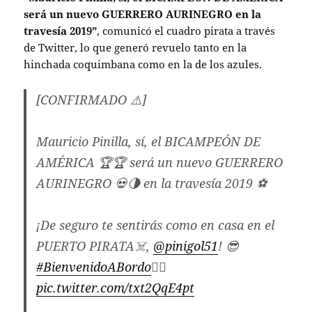
será un nuevo GUERRERO AURINEGRO en la
travesía 2019”
, comunicó el cuadro pirata a través
de Twitter, lo que generó revuelo tanto en la
hinchada coquimbana como en la de los azules.
[CONFIRMADO ⚠️]
Mauricio Pinilla, sí, el BICAMPEÓN DE
AMÉRICA 🏆🏆 será un nuevo GUERRERO
AURINEGRO 💀🌗 en la travesía 2019 ⚽️
¡De seguro te sentirás como en casa en el
PUERTO PIRATA☠️,
@pinigol51
! 😎
#BienvenidoABordo
🏴‍☠️
pic.twitter.com/txt2QqE4pt