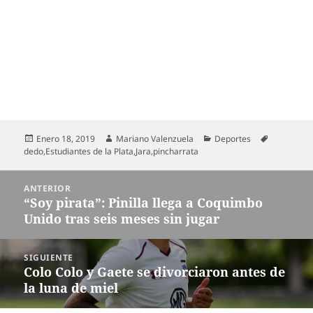
Publicado
Autor
Categorías
Etiquetas
Enero 18, 2019
Mariano Valenzuela
Deportes
el
dedo
,
Estudiantes de la Plata
,
Jara
,
pincharrata
Navegación
ANTERIOR
de
“Soy pirata”: Pinilla llega a Coquimbo
Entrada
entradas
Unido tras seis meses sin jugar
anterior:
SIGUIENTE
Colo Colo y Gaete se divorciaron antes de
Entrada
la luna de miel
siguiente: