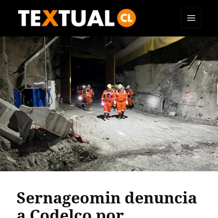
MENÚ
TEXTUAL
Y
WIDGETS
Sernageomin denuncia
a Codelco por