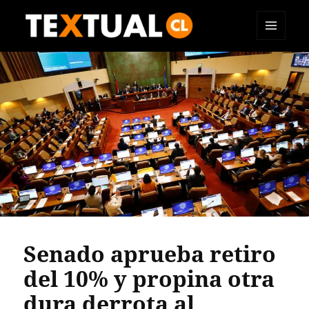
MENÚ
TEXTUAL
Y
WIDGETS
Senado aprueba retiro
del 10% y propina otra
dura derrota al