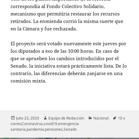
correspondía al Fondo Colectivo Solidario,
mecanismo que permitiría restaurar los recursos
retirados. La enmienda corrió la misma suerte que
en la Cámara y fue rechazada.
El proyecto será votado nuevamente este jueves por
los diputados a eso de las 10:00 horas. En caso de
que se aprueben los cambios introducidos por el
Senado, la iniciativa estará prácticamente lista. De lo
contrario, las diferencias deberán zanjarse en una
comisión mixta.
Publicado
Autor
Categorías
Etiquetas
Julio 23, 2020
Equipo de Redacción
Nacional
10 x
el
ciento
,
Coronavirus
,
covid19
,
emergencia
sanitaria
,
pandemia
,
pensiones
,
Senado