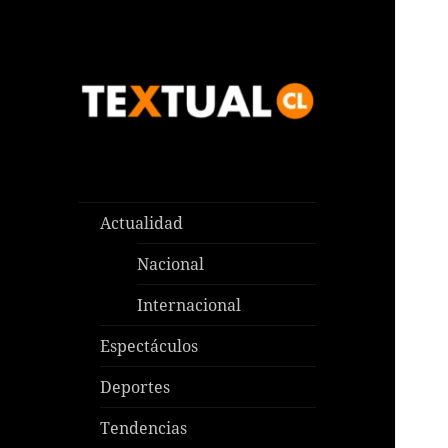
Las noticias que pasan aquí y
TEXTUAL
en todas partes
Actualidad
Nacional
Internacional
Espectáculos
Deportes
Tendencias