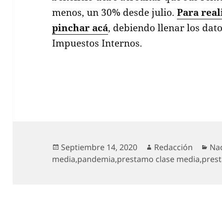
menos, un 30% desde julio.
Para real
pinchar acá
, debiendo llenar los dato
Impuestos Internos.
Publicado
Autor
Cat
Septiembre 14, 2020
Redacción
Na
el
media
,
pandemia
,
prestamo clase media
,
prest