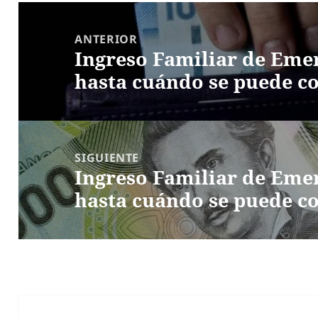
Navegación
de
ANTERIOR
Ingreso Familiar de Emer
entradas
Entrada
hasta cuándo se puede co
anterior:
SIGUIENTE
Ingreso Familiar de Emer
Entrada
hasta cuándo se puede co
siguiente: