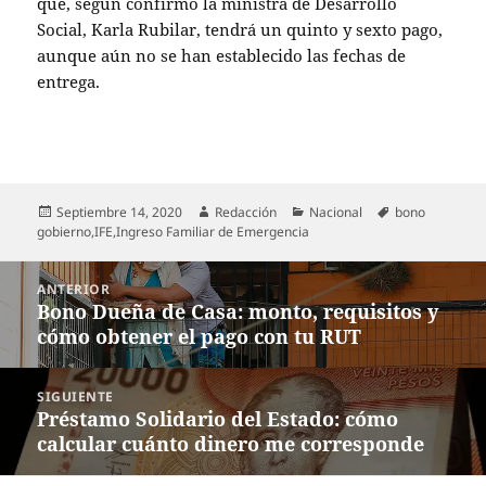
que, según confirmó la ministra de Desarrollo
Social, Karla Rubilar, tendrá un quinto y sexto pago,
aunque aún no se han establecido las fechas de
entrega.
Publicado
Autor
Categorías
Etiquetas
Septiembre 14, 2020
Redacción
Nacional
bono
el
gobierno
,
IFE
,
Ingreso Familiar de Emergencia
Navegación
ANTERIOR
de
Bono Dueña de Casa: monto, requisitos y
Entrada
entradas
cómo obtener el pago con tu RUT
anterior:
SIGUIENTE
Préstamo Solidario del Estado: cómo
Entrada
calcular cuánto dinero me corresponde
siguiente: