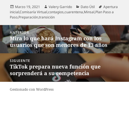
Publicado
Autor
Categorías
Etiquetas
Marzo 19, 2021
Valery Garrido
Dato Útil
Apertura
el
inicial
,
Comisaría Virtual
,
contagios
,
cuarentena
,
Minsal
,
Plan Paso a
Paso
,
Preparación
,
transición
Navegación
ANTERIOR
de
Mira lo que hará Instagram con los
Entrada
entradas
usuarios que son menores de 13 años
anterior:
SIGUIENTE
TikTok prepara nueva función que
Entrada
sorprenderá a su competencia
siguiente:
Gestionado con WordPress