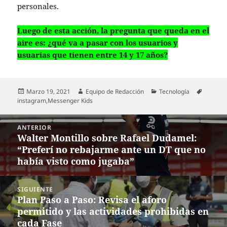
personales.
Luego de esta acción, la pregunta que queda en el
aire es: ¿qué va a pasar con los usuarios y
usuarias que tienen entre 14 y 17 años?
Publicado
Autor
Categorías
Etiquet
Marzo 19, 2021
Equipo de Redacción
Tecnología
el
instagram
,
Messenger Kids
Navegación
ANTERIOR
de
Walter Montillo sobre Rafael Dudamel:
Entrada
entradas
“Preferí no rebajarme ante un DT que no
anterior:
había visto como jugaba”
SIGUIENTE
Plan Paso a Paso: Revisa el aforo
Entrada
permitido y las actividades prohibidas en
siguiente:
cada Fase