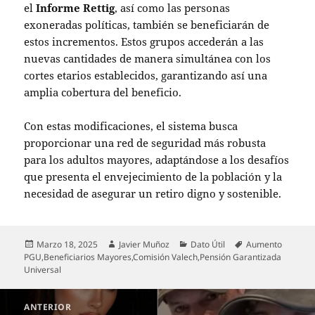
el
Informe Rettig
, así como las personas
exoneradas políticas, también se beneficiarán de
estos incrementos. Estos grupos accederán a las
nuevas cantidades de manera simultánea con los
cortes etarios establecidos, garantizando así una
amplia cobertura del beneficio.
Con estas modificaciones, el sistema busca
proporcionar una red de seguridad más robusta
para los adultos mayores, adaptándose a los desafíos
que presenta el envejecimiento de la población y la
necesidad de asegurar un retiro digno y sostenible.
Publicado
Autor
Categorías
Etiquetas
Marzo 18, 2025
Javier Muñoz
Dato Útil
Aumento
el
PGU
,
Beneficiarios Mayores
,
Comisión Valech
,
Pensión Garantizada
Universal
Navegación
ANTERIOR
de