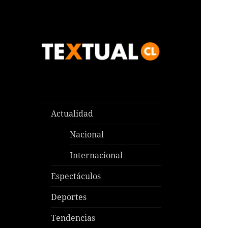
Las noticias que pasan aquí y
TEXTUAL
en todas partes
Actualidad
Nacional
Internacional
Espectáculos
Deportes
Tendencias