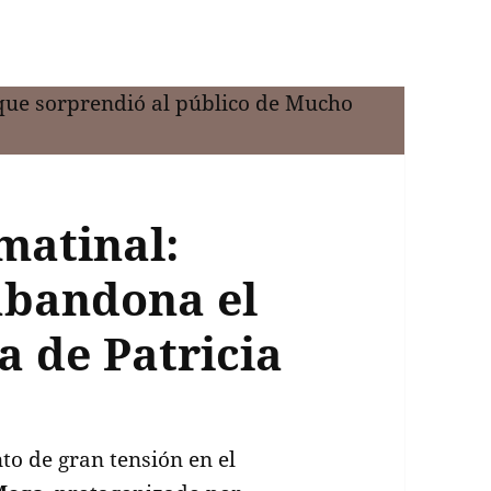
matinal:
abandona el
da de Patricia
to de gran tensión en el