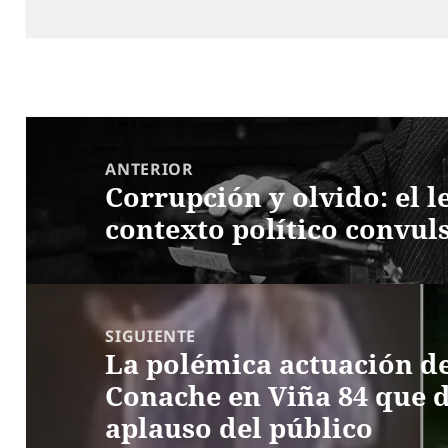
Navegación
de
ANTERIOR
Corrupción y olvido: el l
entradas
Entrada
contexto político convul
anterior:
SIGUIENTE
La polémica actuación 
Entrada
Conache en Viña 84 que d
siguiente:
aplauso del público