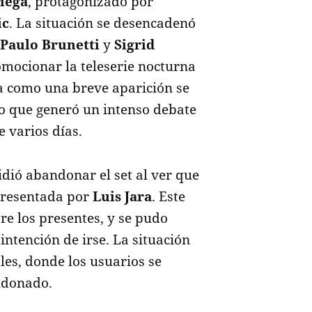
Mega
, protagonizado por
ic
. La situación se desencadenó
s
Paulo Brunetti
y
Sigrid
omocionar la teleserie nocturna
a como una breve aparición se
o que generó un intenso debate
e varios días.
dió abandonar el set al ver que
 presentada por
Luis Jara
. Este
re los presentes, y se pudo
intención de irse. La situación
les, donde los usuarios se
ldonado.