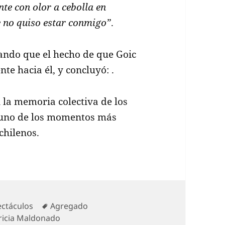
nte con olor a cebolla en
e no quiso estar conmigo”
.
ando que el hecho de que Goic
ente hacia él, y concluyó:
.
 la memoria colectiva de los
 uno de los momentos más
chilenos.
gorías
Etiquetas
ectáculos
Agregado
ricia Maldonado