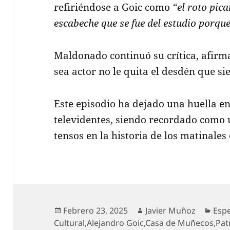
refiriéndose a Goic como
“el roto pica
escabeche que se fue del estudio porqu
Maldonado continuó su crítica, afirm
sea actor no le quita el desdén que si
Este episodio ha dejado una huella en
televidentes, siendo recordado como
tensos en la historia de los matinales 
Publicado
Autor
Cate
Febrero 23, 2025
Javier Muñoz
Esp
el
Cultural
,
Alejandro Goic
,
Casa de Muñecos
,
Pat