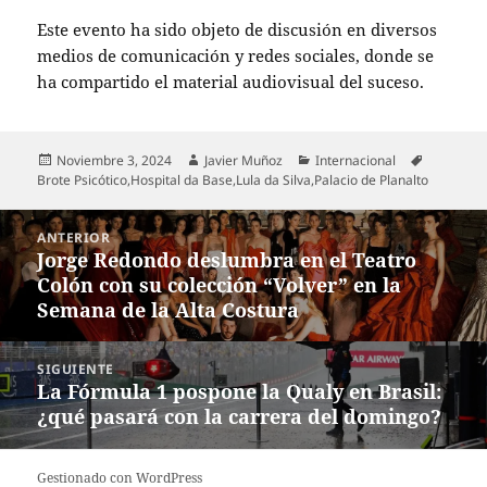
Este evento ha sido objeto de discusión en diversos
medios de comunicación y redes sociales, donde se
ha compartido el material audiovisual del suceso.
Publicado
Autor
Categorías
Etiquetas
Noviembre 3, 2024
Javier Muñoz
Internacional
el
Brote Psicótico
,
Hospital da Base
,
Lula da Silva
,
Palacio de Planalto
Navegación
ANTERIOR
de
Jorge Redondo deslumbra en el Teatro
Entrada
entradas
Colón con su colección “Volver” en la
anterior:
Semana de la Alta Costura
SIGUIENTE
La Fórmula 1 pospone la Qualy en Brasil:
Entrada
¿qué pasará con la carrera del domingo?
siguiente:
Gestionado con WordPress