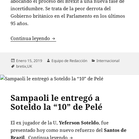
abocando el proceso del Brexit a una nueva fase de
incertidumbre. Se trata de la peor derrota del
Gobierno británico en el Parlamento en los últimos
95 años.
Derrota para Theresa May: El Parlament
Continua leyendo
Publicado
Autor
Categorías
Enero 15, 2019
Equipo de Redacción
Internacional
el
Etiquetas
bretix
,
UK
Sampaoli le entregó a
Soteldo la “10” de Pelé
El ex jugador de la U,
Yeferson Soteldo
, fue
presentado hoy como nuevo refuerzo del
Santos de
Sampaoli le entregó a Soteldo la
Brazil
.
Continua leyendo