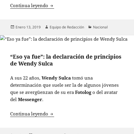
¿Empieza a armarse el rompecabezas de
Continua leyendo
Publicado
Autor
Categorías
Enero 13, 2019
Equipo de Redacción
Nacional
el
“Eso ya fue”: la declaración de principios
de Wendy Sulca
A sus 22 años,
Wendy Sulca
tomó una
determinación que suele ser la de algunos jóvenes
que se avergüenzan de su era
Fotolog
o del avatar
del
Messenger
.
“Eso ya fue”: la declaración de princip
Continua leyendo