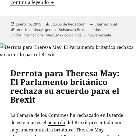
‘Efecto Bolsonaro’: ¿Cómo su llegada p
Continua leyendo
Publicado
Autor
Categorías
Enero 15, 2019
Equipo de Redacción
Internacional
el
Etiquetas
america latina
,
Argentina
,
Bolsonaro
,
Brasil
,
estados
unidos
,
internacional
,
Macri
,
México
,
Política
,
Trump
,
Venezuela
Derrota para Theresa May:
El Parlamento británico
rechaza su acuerdo para el
Brexit
La Cámara de los Comunes ha rechazado en la tarde
de este martes el
acuerdo
del Brexit presentado por
la primera ministra británica, Theresa May,