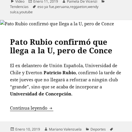
Formato
Publicado
Autor
Categorías
Video
Enero 11, 2019
Pamela De Vicenzi
el
Etiquetas
Tendencias
eso ya fue
,
peruana
,
reggaeton
,
wendy
sulca
,
youtube
Pato Rubio confirmó que
llega a la U, pero de Conce
El ex delantero de Unión Española, Universidad de
Chile y Everton
Patricio Rubio
, confirmó la tarde de
este jueves que no llegará a reforzar a ningún club
“grande”, sino que se acaba de incorporar a
Universidad de Concepción
.
Pato Rubio confirmó que llega a la U, 
Continua leyendo
Publicado
Autor
Categorías
Etiquetas
Enero 10, 2019
Mariano Valenzuela
Deportes