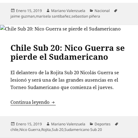
Publicado
Autor
Categorías
Etiquetas
Enero 15, 2019
Mariano Valenzuela
Nacional
el
jaime guzman
,
marisela santibañez
,
sebastian piñera
Chile Sub 20: Nico Guerra se
pierde el Sudamericano
El delantero de la Rojita Sub 20 Nicolás Guerra se
lesionó y será una de las grandes ausencias en el
Torneo Sudamericano que comienza el jueves.
Chile Sub 20: Nico Guerra se pierde el
Continua leyendo
Publicado
Autor
Categorías
Etiquetas
Enero 15, 2019
Mariano Valenzuela
Deportes
el
chile
,
Nico Guerra
,
Rojita
,
Sub 20
,
Sudamericano Sub 20