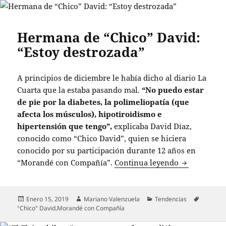
Hermana de “Chico” David:
“Estoy destrozada”
A principios de diciembre le había dicho al diario La
Cuarta que la estaba pasando mal.
“No puedo estar
de pie por la diabetes, la polimeliopatía (que
afecta los músculos), hipotiroidismo e
hipertensión que tengo”,
explicaba David Díaz,
conocido como “Chico David”, quien se hiciera
conocido por su participación durante 12 años en
Hermana de 
“Morandé con Compañía”.
Continua leyendo
Publicado
Autor
Categorías
Enero 15, 2019
Mariano Valenzuela
Tendencias
Etiquetas
el
"Chico" David
,
Morandé con Compañía