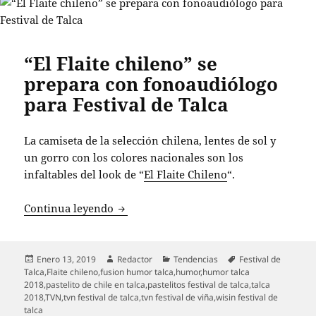
“El Flaite chileno” se
prepara con fonoaudiólogo
para Festival de Talca
La camiseta de la selección chilena, lentes de sol y
un gorro con los colores nacionales son los
infaltables del look de “
El Flaite Chileno
“.
“El Flaite chileno” se prepara con fono
Continua leyendo
Publicado
Autor
Categorías
Etiquetas
Enero 13, 2019
Redactor
Tendencias
Festival de
el
Talca
,
Flaite chileno
,
fusion humor talca
,
humor
,
humor talca
2018
,
pastelito de chile en talca
,
pastelitos festival de talca
,
talca
2018
,
TVN
,
tvn festival de talca
,
tvn festival de viña
,
wisin festival de
talca