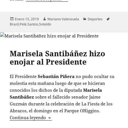
Publicado
Autor
Categorías
Etiquetas
Enero 15, 2019
Mariano Valenzuela
Deportes
el
Brazil
,
Pelé
,
Santos
,
Soteldo
Marisela Santibáñez hizo
enojar al Presidente
El Presidente
Sebastián Piñera
no pudo ocultar su
molestia esta mañana luego de que se hicieran
conocidos los dichos de la diputada
Marisela
Santibáñez
sobre el fallecido senador Jaime
Guzmán durante la celebración de La Fiesta de los
Abrazos, el domingo en el Parque O´Higgins.
Marisela Santibáñez hizo enojar al Pre
Continua leyendo