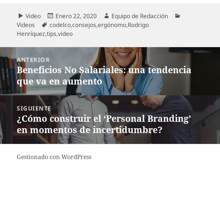
Formato
Publicado
Autor
Categorías
Video
Enero 22, 2020
Equipo de Redacción
Etiquetas
el
Videos
codelco
,
consejos
,
ergónomo
,
Rodrigo
Henríquez
,
tips
,
video
Navegación
ANTERIOR
de
Beneficios No Salariales: una tendencia
Entrada
entradas
que va en aumento
anterior:
SIGUIENTE
¿Cómo construir el ‘Personal Branding’
Entrada
en momentos de incertidumbre?
siguiente:
Gestionado con WordPress