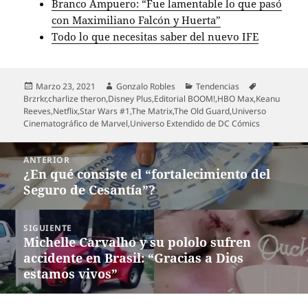
Branco Ampuero: “Fue lamentable lo que pasó
con Maximiliano Falcón y Huerta”
Todo lo que necesitas saber del nuevo IFE
Publicado
Autor
Categorías
Etiquetas
Marzo 23, 2021
Gonzalo Robles
Tendencias
el
Brzrkr
,
charlize theron
,
Disney Plus
,
Editorial BOOM!
,
HBO Max
,
Keanu
Reeves
,
Netflix
,
Star Wars #1
,
The Matrix
,
The Old Guard
,
Universo
Cinematográfico de Marvel
,
Universo Extendido de DC Cómics
Navegación
ANTERIOR
de
¿En qué consiste el “fortalecimiento del
Entrada
entradas
Seguro de Cesantía”?
anterior:
SIGUIENTE
Michelle Carvalho y su pololo sufren
Entrada
accidente en Brasil: “Gracias a Dios
siguiente:
estamos vivos”