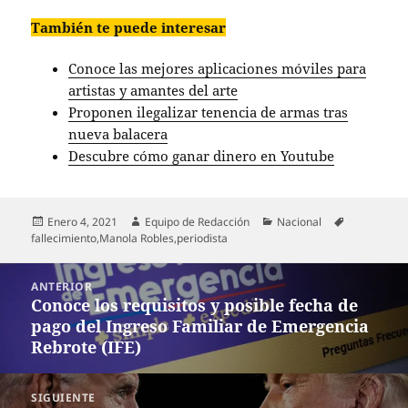
También te puede interesar
Conoce las mejores aplicaciones móviles para
artistas y amantes del arte
Proponen ilegalizar tenencia de armas tras
nueva balacera
Descubre cómo ganar dinero en Youtube
Publicado
Autor
Categorías
Etiquetas
Enero 4, 2021
Equipo de Redacción
Nacional
el
fallecimiento
,
Manola Robles
,
periodista
Navegación
ANTERIOR
de
Conoce los requisitos y posible fecha de
Entrada
entradas
pago del Ingreso Familiar de Emergencia
anterior:
Rebrote (IFE)
SIGUIENTE