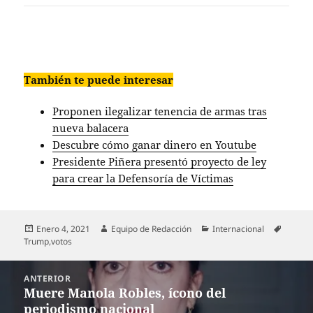
También te puede interesar
Proponen ilegalizar tenencia de armas tras
nueva balacera
Descubre cómo ganar dinero en Youtube
Presidente Piñera presentó proyecto de ley
para crear la Defensoría de Víctimas
Publicado
Autor
Categorías
Etiquet
Enero 4, 2021
Equipo de Redacción
Internacional
el
Trump
,
votos
Navegación
ANTERIOR
de
Muere Manola Robles, ícono del
Entrada
entradas
periodismo nacional
anterior: