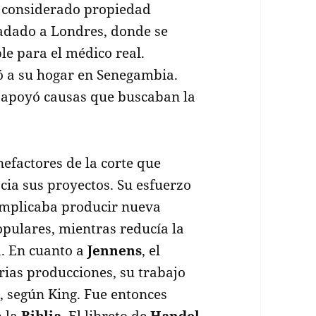
ue considerado propiedad
ladado a Londres, donde se
le para el médico real.
ó a su hogar en Senegambia.
, apoyó causas que buscaban la
nefactores de la corte que
cia sus proyectos. Su esfuerzo
implicaba producir nueva
opulares, mientras reducía la
a. En cuanto a
Jennens
, el
rias producciones, su trabajo
”
, según King. Fue entonces
n la
Biblia
. El libreto de
Handel