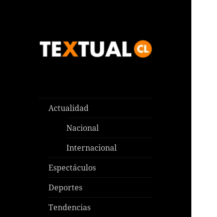
Las noticias que pasan aquí y
TEXTUAL
en todas partes
Actualidad
Nacional
Internacional
Espectáculos
Deportes
Tendencias