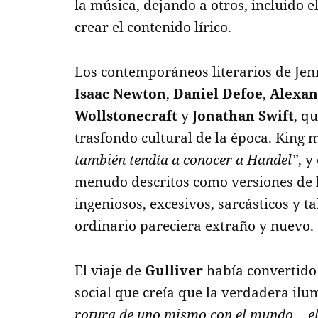
la música, dejando a otros, incluido el
crear el contenido lírico.
Los contemporáneos literarios de Jen
Isaac Newton
,
Daniel Defoe
,
Alexan
Wollstonecraft
y
Jonathan Swift
, q
trasfondo cultural de la época. King
también tendía a conocer a Handel”
, 
menudo descritos como versiones de 
ingeniosos, excesivos, sarcásticos y t
ordinario pareciera extraño y nuevo.
El viaje de
Gulliver
había convertido 
social que creía que la verdadera il
rotura de uno mismo con el mundo… el 