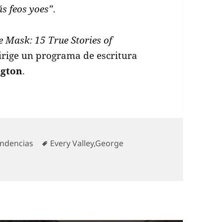
ás feos yoes”
.
 Mask: 15 True Stories of
irige un programa de escritura
gton
.
tegorías
Etiquetas
ndencias
Every Valley
,
George