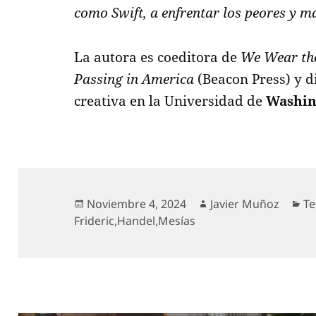
como Swift, a enfrentar los peores y m
La autora es coeditora de
We Wear the
Passing in America
(Beacon Press) y d
creativa en la Universidad de
Washin
Publicado
Autor
Ca
Noviembre 4, 2024
Javier Muñoz
Te
el
Frideric
,
Handel
,
Mesías