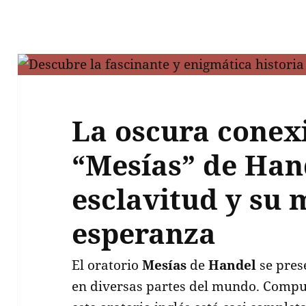
La oscura conex
“Mesías” de Han
esclavitud y su 
esperanza
El oratorio
Mesías
de
Handel
se pres
en diversas partes del mundo. Compu