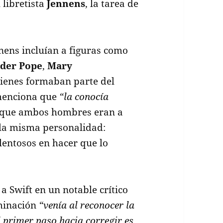
 libretista
Jennens
, la tarea de
nens incluían a figuras como
der Pope
,
Mary
uienes formaban parte del
 menciona que
“la conocía
y que ambos hombres eran a
la misma personalidad:
alentosos en hacer que lo
a Swift en un notable crítico
uminación
“venía al reconocer la
primer paso hacia corregir es