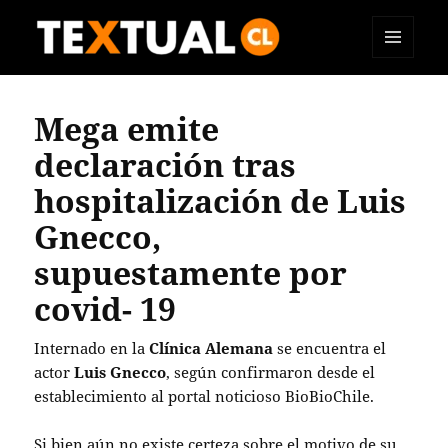
MENÚ
TEXTUAL
Y
WIDGETS
Mega emite
declaración tras
hospitalización de Luis
Gnecco,
supuestamente por
covid- 19
Internado en la
Clínica Alemana
se encuentra el
actor
Luis Gnecco
, según confirmaron desde el
establecimiento al portal noticioso BioBioChile.
Si bien aún no existe certeza sobre el motivo de su