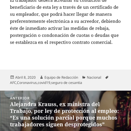
El trabajador deberá acreditar su condición de
beneficiario de esta ley a través de un certificado de
su empleador, que podrá hacer llegar de manera
preferentemente electrónica a su acreedor, debiendo
éste de inmediato activar las medidas de rebaja,
postergación o condonación de cuotas o deudas que
se establezca en el respectivo contrato comercial.
Publicado
Autor
Categorías
Etiquetas
Abril 8, 2020
Equipo de Redacción
Nacional
el
AFC
,
Coronavirus
,
covid19
,
seguro de cesantia
Navegación
ANTERIOR
de
Alejandra Krauss, ex ministra del
Entrada
entradas
Trabajo, por ley de protección al empleo:
anterior:
“Es una solución parcial porque muchos
trabajadores siguen desprotegidos”