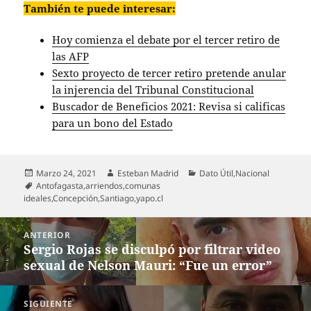
También te puede interesar:
Hoy comienza el debate por el tercer retiro de
las AFP
Sexto proyecto de tercer retiro pretende anular
la injerencia del Tribunal Constitucional
Buscador de Beneficios 2021: Revisa si calificas
para un bono del Estado
Publicado
Autor
Categorías
Marzo 24, 2021
Esteban Madrid
Dato Útil
,
Nacional
el
Etiquetas
Antofagasta
,
arriendos
,
comunas
ideales
,
Concepción
,
Santiago
,
yapo.cl
Navegación
ANTERIOR
de
Sergio Rojas se disculpó por filtrar video
Entrada
entradas
sexual de Nelson Mauri: “Fue un error”
anterior:
SIGUIENTE