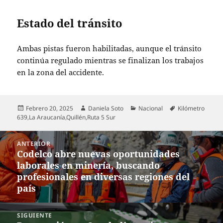
Estado del tránsito
Ambas pistas fueron habilitadas, aunque el tránsito
continúa regulado mientras se finalizan los trabajos
en la zona del accidente.
Publicado
Autor
Categorías
Etiquetas
Febrero 20, 2025
Daniela Soto
Nacional
Kilómetro
el
639
,
La Araucanía
,
Quillén
,
Ruta 5 Sur
Navegación
ANTERIOR
de
Codelco abre nuevas oportunidades
Entrada
entradas
laborales en minería, buscando
anterior:
profesionales en diversas regiones del
país
SIGUIENTE