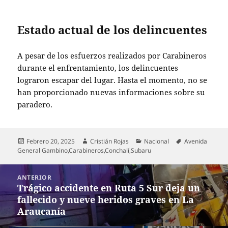
Estado actual de los delincuentes
A pesar de los esfuerzos realizados por Carabineros
durante el enfrentamiento, los delincuentes
lograron escapar del lugar. Hasta el momento, no se
han proporcionado nuevas informaciones sobre su
paradero.
Publicado
Autor
Categorías
Etiquetas
Febrero 20, 2025
Cristián Rojas
Nacional
Avenida
el
General Gambino
,
Carabineros
,
Conchalí
,
Subaru
Navegación
ANTERIOR
de
Trágico accidente en Ruta 5 Sur deja un
Entrada
entradas
fallecido y nueve heridos graves en La
anterior:
Araucanía