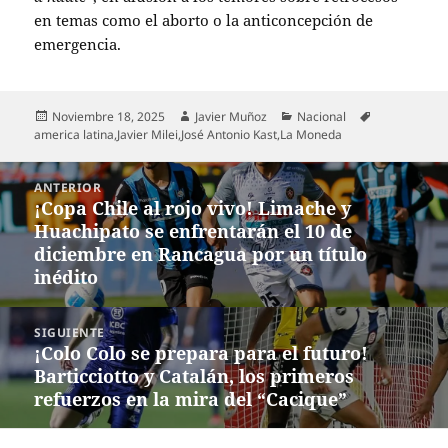
en temas como el aborto o la anticoncepción de
emergencia.
Publicado
Autor
Categorías
Etiquetas
Noviembre 18, 2025
Javier Muñoz
Nacional
el
america latina
,
Javier Milei
,
José Antonio Kast
,
La Moneda
Navegación
ANTERIOR
de
¡Copa Chile al rojo vivo! Limache y
Entrada
entradas
Huachipato se enfrentarán el 10 de
anterior:
diciembre en Rancagua por un título
inédito
SIGUIENTE
¡Colo Colo se prepara para el futuro!
Entrada
Barticciotto y Catalán, los primeros
siguiente:
refuerzos en la mira del “Cacique”