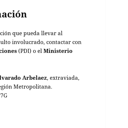
mación
ción que pueda llevar al
ulto involucrado, contactar con
aciones
(PDI) o el
Ministerio
lvarado Arbelaez
, extraviada,
egión Metropolitana.
v7G