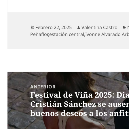
Publicado
Autor
Febrero 22, 2025
Valentina Castro
el
Peñaflor
,
estación central
,
Ivonne Alvarado Ar
Navegación
de
ANTERIOR
Festival de Viña 2025: Di
entradas
Entrada
Cristián Sánchez se ause
anterior:
buenos deseos a los anfi