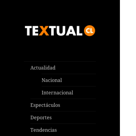
Las noticias que pasan aquí y
TEXTUAL
en todas partes
Actualidad
Nacional
Internacional
Espectáculos
Deportes
Tendencias