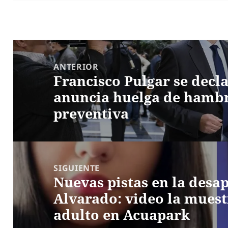
Navegación
de
ANTERIOR
Francisco Pulgar se decla
entradas
Entrada
anuncia huelga de hambr
anterior:
preventiva
SIGUIENTE
Nuevas pistas en la desa
Entrada
Alvarado: video la mues
siguiente:
adulto en Acuapark