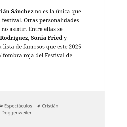
tián Sánchez
no es la única que
l festival. Otras personalidades
o asistir. Entre ellas se
 Rodríguez
,
Sonia Fried
y
a lista de famosos que este 2025
alfombra roja del Festival de
Categorías
Etiquetas
Espectáculos
Cristián
 Doggenweiler