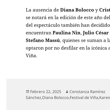
La ausencia de
Diana Bolocco
y
Cris
se notará en la edición de este año de
del espectáculo también han decidido n
encuentran
Paulina Nin
,
Julio César
Stefano Massú
, quienes se suman a l
optaron por no desfilar en la icónica 
Viña.
Publicado
Autor
Febrero 22, 2025
Constanza Ramírez
el
Sánchez
,
Diana Bolocco
,
Festival de Viña
,
Karen