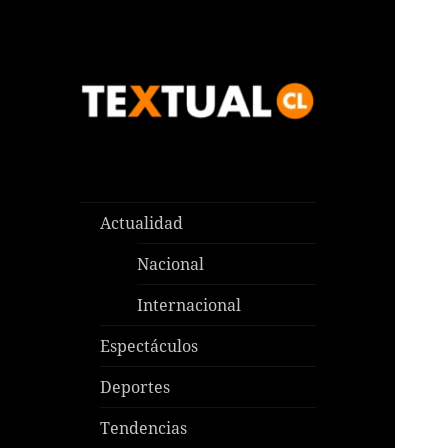
Las noticias que pasan aquí y
TEXTUAL
en todas partes
Actualidad
Nacional
Internacional
Espectáculos
Deportes
Tendencias