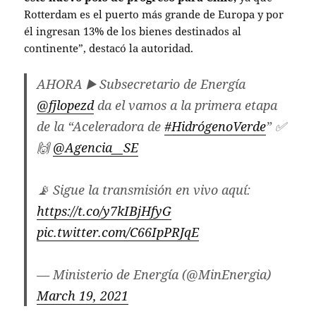
Rotterdam es el puerto más grande de Europa y por
él ingresan 13% de los bienes destinados al
continente”,
destacó la autoridad.
AHORA ▶️ Subsecretario de Energía
@fjlopezd
da el vamos a la primera etapa
de la “Aceleradora de
#HidrógenoVerde
” ✅
🙌
@Agencia__SE
📡 Sigue la transmisión en vivo aquí:
https://t.co/y7kIBjHfyG
pic.twitter.com/C66IpPRJqE
— Ministerio de Energía (@MinEnergia)
March 19, 2021